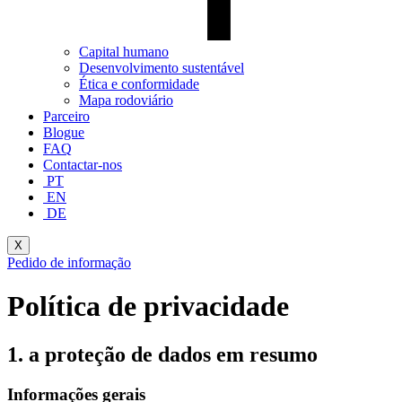
Capital humano
Desenvolvimento sustentável
Ética e conformidade
Mapa rodoviário
Parceiro
Blogue
FAQ
Contactar-nos
PT
EN
DE
X
Pedido de informação
Política de privacidade
1. a proteção de dados em resumo
Informações gerais