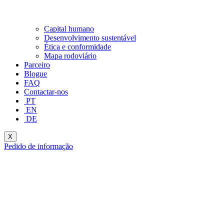
Capital humano
Desenvolvimento sustentável
Ética e conformidade
Mapa rodoviário
Parceiro
Blogue
FAQ
Contactar-nos
PT
EN
DE
X
Pedido de informação